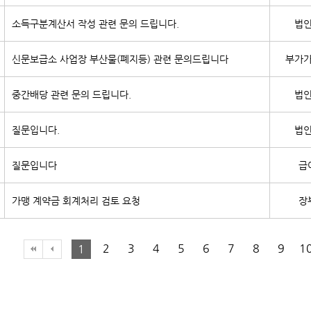
소득구분계산서 작성 관련 문의 드립니다.
법
신문보급소 사업장 부산물(폐지등) 관련 문의드립니다
부가
중간배당 관련 문의 드립니다.
법
질문입니다.
법
질문입니다
급
가맹 계약금 회계처리 검토 요청
장
2
3
4
5
6
7
8
9
1
1