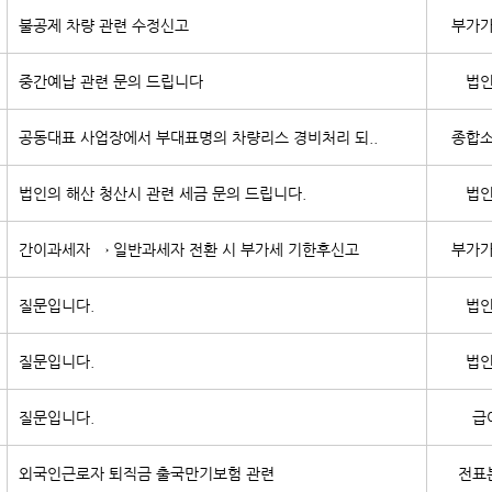
불공제 차량 관련 수정신고
부가
중간예납 관련 문의 드립니다
법
공동대표 사업장에서 부대표명의 차량리스 경비처리 되..
종합
법인의 해산 청산시 관련 세금 문의 드립니다.
법
간이과세자 → 일반과세자 전환 시 부가세 기한후신고
부가
질문입니다.
법
질문입니다.
법
질문입니다.
급
외국인근로자 퇴직금 출국만기보험 관련
전표