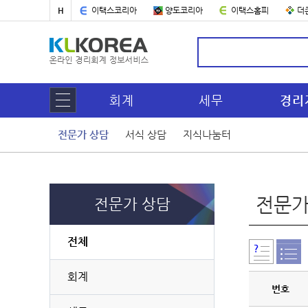
H
이택스코리아
양도코리아
이택스홈피
더
회계
세무
경리
전문가 상담
서식 상담
지식나눔터
전문가
전문가 상담
전체
회계
번호