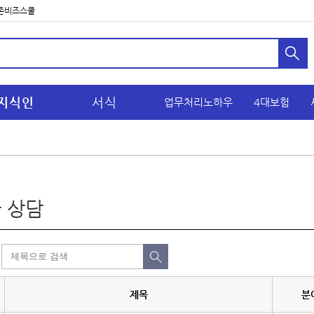
존비즈스쿨
지식인
서식
업무처리노하우
4대보험
 상담
제목
분