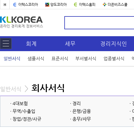
H
이택스코리아
양도코리아
이택스홈피
더존비즈스쿨
회계
세무
경리지식인
일반서식
샘플서식
표준서식
부서별서식
업종별서식
회사서식
>
일반서식
· 4대보험
· 경리
·
· 무역/수출입
· 은행/금융
·
· 창업/정관/사규
·
총무/사무
·