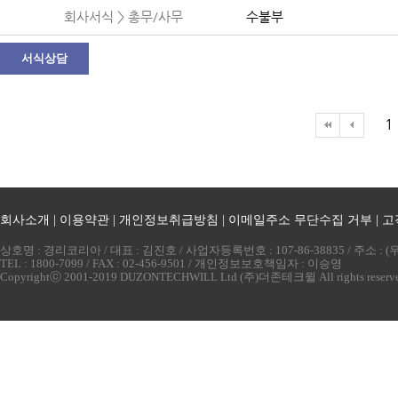
회사서식 > 총무/사무
수불부
서식상담
1
회사소개
|
이용약관
|
개인정보취급방침
|
이메일주소 무단수집 거부
|
고
상호명 : 경리코리아 / 대표 : 김진호 / 사업자등록번호 : 107-86-38835 / 주소 
TEL : 1800-7099 / FAX : 02-456-9501 / 개인정보보호책임자 : 이승영
Copyrightⓒ 2001-2019 DUZONTECHWILL Ltd (주)더존테크윌 All rights reserv