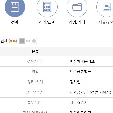
전체
경리/회계
경영/기획
사규/규
전체
(836)
분류
경영/기획
예산차이분석표
영업
미수금현황표
경리/회계
경리일보
사규/규정
성과급지급규정(별지양식)
총무/사무
사고경위서
자재/제조/생산
제품입고일지