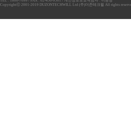
TEL : 1800-7099 / FAX : 02-456-9501 / 개인정보보호책임자 : 이승영
Copyrightⓒ 2001-2019 DUZONTECHWILL Ltd (주)더존테크윌 All rights reserv