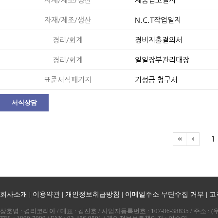
자재/제조/생산
N.C.T작업일지
경리/회계
경비지출결의서
경리/회계
일일장부관리대장
표준서식패키지
기성금 청구서
서식상담
1
회사소개
|
이용약관
|
개인정보취급방침
|
이메일주소 무단수집 거부
|
고
상호명 : 경리코리아 / 대표 : 김진호 / 사업자등록번호 : 107-86-38835 / 주소 