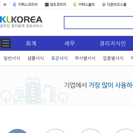
H
이택스코리아
양도코리아
이택스홈피
더존비즈스쿨
회계
세무
경리지식인
일반서식
샘플서식
표준서식
부서별서식
업종별서식