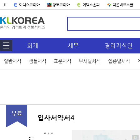
H
이택스코리아
양도코리아
이택스홈피
더존비즈스쿨
회계
세무
경리지식인
일반서식
샘플서식
표준서식
부서별서식
업종별서식
입사서약서4