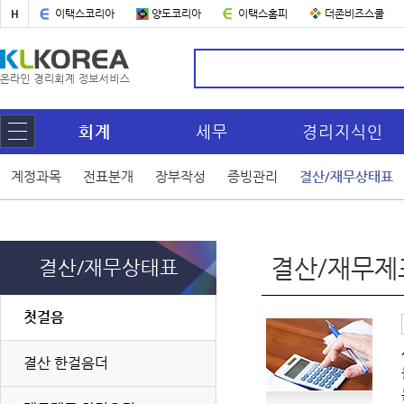
H
이택스코리아
양도코리아
이택스홈피
더존비즈스쿨
회계
세무
경리지식인
계정과목
전표분개
장부작성
증빙관리
결산/재무상태표
결산/재무제
결산/재무상태표
첫걸음
결산 한걸음더