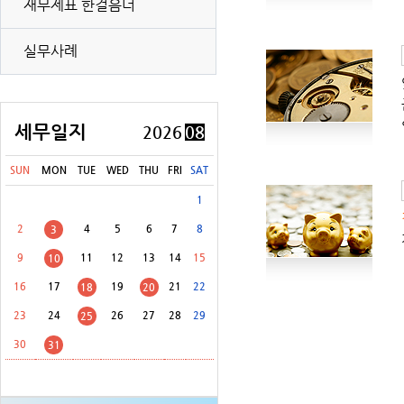
재무제표 한걸음더
[8월 31일(월)]
개별소비세(농특세·교육세 포함) 신고납부(유류 등)
실무사례
[8월 31일(월)]
교통·에너지·환경세(교육세 포함) 신고납부
[8월 31일(월)]
증권거래세 신고납부(전자등록기관 등·금융투자업자 제외)
[8월 31일(월)]
교육세(금융·보험업자) 중간예납
세무일지
2026
08
[8월 31일(월)]
주민세(지방교육세 포함) 납부
SUN
MON
TUE
WED
THU
FRI
SAT
[8월 31일(월)]
주민세(지방교육세 포함) 신고납부 등
1
2
4
5
6
7
8
3
9
11
12
13
14
15
10
16
17
19
21
22
18
20
23
24
26
27
28
29
25
30
31