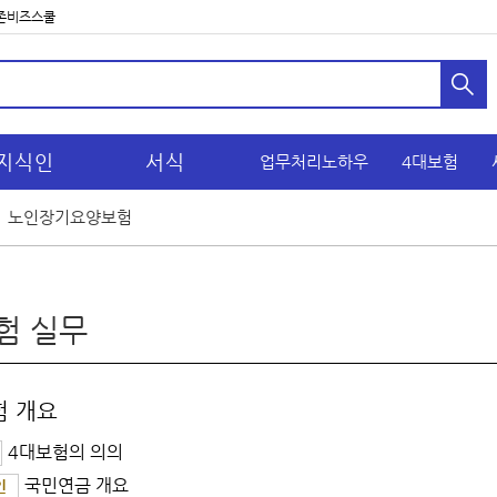
존비즈스쿨
지식인
서식
업무처리노하우
4대보험
노인장기요양보험
험 실무
험 개요
4대보험의 의의
국민연금 개요
인