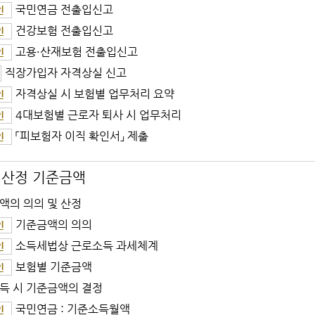
국민연금 전출입신고
인
건강보험 전출입신고
인
고용·산재보험 전출입신고
인
직장가입자 자격상실 신고
자격상실 시 보험별 업무처리 요약
인
4대보험별 근로자 퇴사 시 업무처리
인
「피보험자 이직 확인서」 제출
인
 산정 기준금액
액의 의의 및 산정
기준금액의 의의
인
소득세법상 근로소득 과세체계
인
보험별 기준금액
인
득 시 기준금액의 결정
국민연금 : 기준소득월액
인