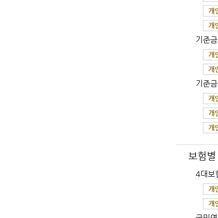
개
개
기준금
개
개
기준금
개
개
개
보험별
4대보
개
개
국민연