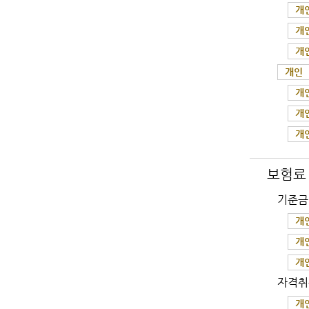
개
개
개
개인
개
개
개
보험료
기준금
개
개
개
자격취
개