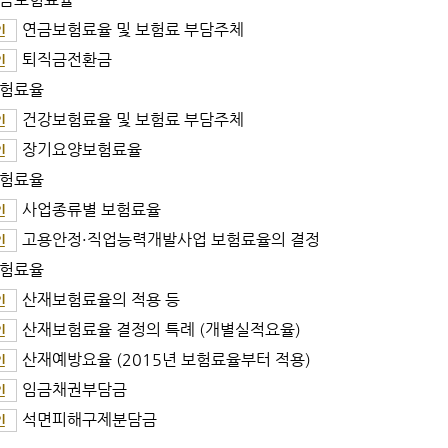
연금보험료율 및 보험료 부담주체
인
퇴직금전환금
인
험료율
건강보험료율 및 보험료 부담주체
인
장기요양보험료율
인
험료율
사업종류별 보험료율
인
고용안정·직업능력개발사업 보험료율의 결정
인
험료율
산재보험료율의 적용 등
인
산재보험료율 결정의 특례 (개별실적요율)
인
산재예방요율 (2015년 보험료율부터 적용)
인
임금채권부담금
인
석면피해구제분담금
인