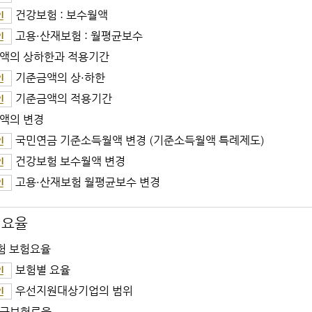
건강보험 : 보수월액
인
고용·산재보험 : 월평균보수
인
액의 상하한과 적용기간
기준금액의 상·하한
인
기준금액의 적용기간
인
액의 변경
국민연금 기준소득월액 변경 (기준소득월액 특례제도)
인
건강보험 보수월액 변경
인
고용·산재보험 월평균보수 변경
인
 요율
험 보험요율
보험별 요율
인
우선지원대상기업의 범위
인
금보험료율