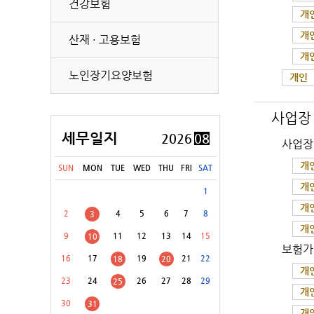
건강보험
개
개
산재 · 고용보험
[8월 31일(월)]
개별소비세(농특세·교육세 포함) 신고납부(유류 등)
개
노인장기요양보험
[8월 31일(월)]
교통·에너지·환경세(교육세 포함) 신고납부
개인
[8월 31일(월)]
증권거래세 신고납부(전자등록기관 등·금융투자업자 제외)
사업장
[8월 31일(월)]
교육세(금융·보험업자) 중간예납
세무일지
2026
08
사업장
[8월 31일(월)]
주민세(지방교육세 포함) 납부
개
SUN
MON
TUE
WED
THU
FRI
SAT
개
[8월 31일(월)]
주민세(지방교육세 포함) 신고납부 등
1
개
2
4
5
6
7
8
3
개
9
11
12
13
14
15
10
보험가
16
17
19
21
22
18
20
개
23
24
26
27
28
29
25
개
30
31
개