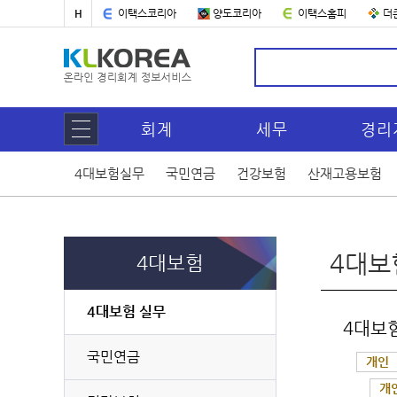
H
이택스코리아
양도코리아
이택스홈피
더
회계
세무
경리
4대보험실무
국민연금
건강보험
산재고용보험
4대보
4대보험
4대보험 실무
4대보
국민연금
개인
개