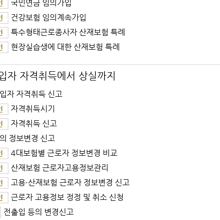
국민연금 임의가입
인
건강보험 임의계속가입
인
특수형태근로종사자 산재보험 특례
인
현장실습생에 대한 산재보험 특례
인
입자 자격취득에서 상실까지
입자 자격취득 신고
자격취득시기
인
자격취득 신고
인
의 정보변경 신고
4대보험별 근로자 정보변경 비교
인
산재보험 근로자고용정보관리
인
고용·산재보험 근로자 정보변경 신고
인
근로자 고용정보 정정 및 취소 신청
인
전출입 등의 변경신고