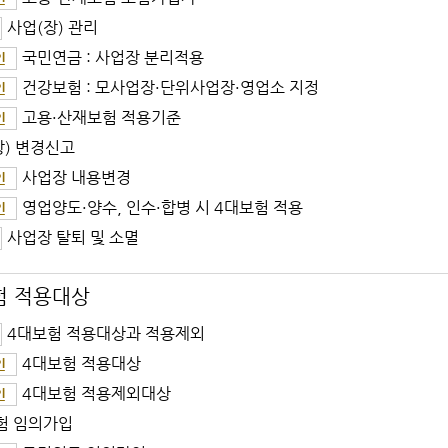
사업(장) 관리
국민연금 : 사업장 분리적용
인
건강보험 : 모사업장·단위사업장·영업소 지정
인
고용·산재보험 적용기준
인
장) 변경신고
사업장 내용변경
인
영업양도·양수, 인수·합병 시 4대보험 적용
인
사업장 탈퇴 및 소멸
험 적용대상
4대보험 적용대상과 적용제외
4대보험 적용대상
인
4대보험 적용제외대상
인
험 임의가입