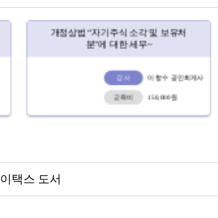
지병근세무사의 부동산세금의 정석
2026(Ⅱ)
강사
지병근 세무사
교육비
150,000원
이택스 도서