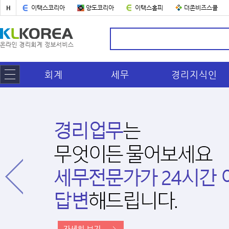
H
이택스코리아
양도코리아
이택스홈피
더존비즈스쿨
회계
세무
경리지식인