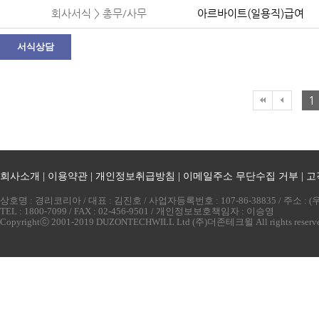
회사서식 > 총무/사무
아르바이트(일용직)급여
서식상담
1
회사소개
|
이용약관
|
개인정보취급방침
|
이메일주소 무단수집 거부
|
고
상호명 : 경리코리아 / 대표 : 김진호 / 사업자등록번호 : 107-86-38835 / 주소 
TEL : 1800-7099 / FAX : 02-456-9501 / 개인정보보호책임자 : 이승영
Copyrightⓒ 2001-2019 DUZONTECHWILL Ltd (주)더존테크윌 All rights reserv