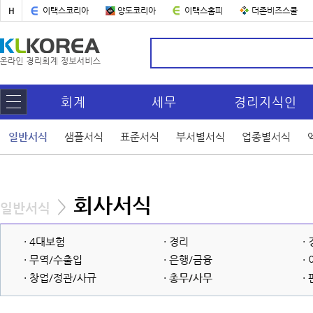
H
이택스코리아
양도코리아
이택스홈피
더존비즈스쿨
회계
세무
경리지식인
일반서식
샘플서식
표준서식
부서별서식
업종별서식
회사서식
>
일반서식
· 4대보험
· 경리
·
· 무역/수출입
· 은행/금융
·
· 창업/정관/사규
·
총무/사무
·